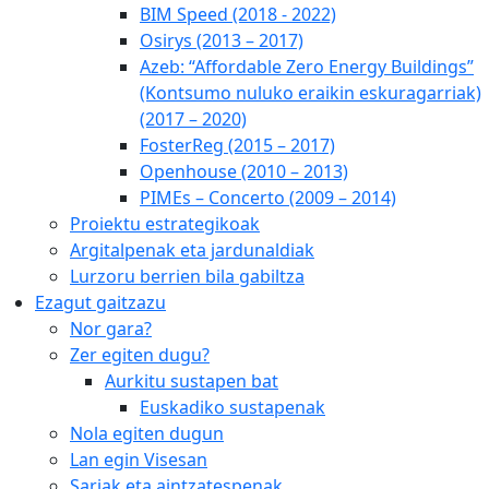
BIM Speed (2018 - 2022)
Osirys (2013 – 2017)
Azeb: “Affordable Zero Energy Buildings”
(Kontsumo nuluko eraikin eskuragarriak)
(2017 – 2020)
FosterReg (2015 – 2017)
Openhouse (2010 – 2013)
PIMEs – Concerto (2009 – 2014)
Proiektu estrategikoak
Argitalpenak eta jardunaldiak
Lurzoru berrien bila gabiltza
Ezagut gaitzazu
Nor gara?
Zer egiten dugu?
Aurkitu sustapen bat
Euskadiko sustapenak
Nola egiten dugun
Lan egin Visesan
Sariak eta aintzatespenak