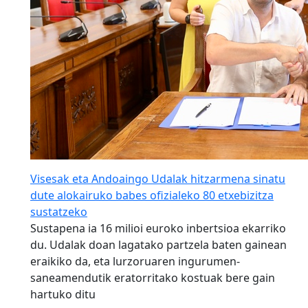
Visesak eta Andoaingo Udalak hitzarmena sinatu
dute alokairuko babes ofizialeko 80 etxebizitza
sustatzeko
Sustapena ia 16 milioi euroko inbertsioa ekarriko
du. Udalak doan lagatako partzela baten gainean
eraikiko da, eta lurzoruaren ingurumen-
saneamendutik eratorritako kostuak bere gain
hartuko ditu