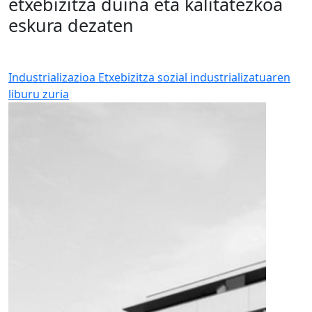
etxebizitza duina eta kalitatezkoa
eskura dezaten
Industrializazioa
Etxebizitza sozial industrializatuaren
liburu zuria