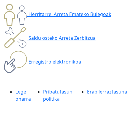
Herritarrei Arreta Emateko Bulegoak
Saldu osteko Arreta Zerbitzua
Erregistro elektronikoa
Lege
Pribatutasun
Erabilerraztasuna
oharra
politika