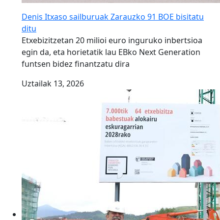
Denis Itxaso sailburuak Zarauzko 91 BOE bisitatu
ditu
Etxebizitzetan 20 milioi euro inguruko inbertsioa
egin da, eta horietatik lau EBko Next Generation
funtsen bidez finantzatu dira
Uztailak 13, 2026