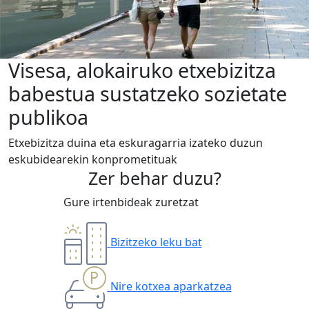
Visesa, alokairuko etxebizitza
babestua sustatzeko sozietate
publikoa
Etxebizitza duina eta eskuragarria izateko duzun
eskubidearekin konprometituak
Zer behar duzu?
Gure irtenbideak zuretzat
Bizitzeko leku bat
Nire kotxea aparkatzea