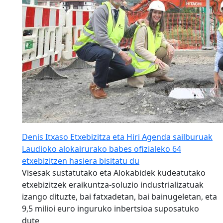
Denis Itxaso Etxebizitza eta Hiri Agenda sailburuak
Laudioko alokairurako babes ofizialeko 64
etxebizitzen hasiera bisitatu du
Visesak sustatutako eta Alokabidek kudeatutako
etxebizitzek eraikuntza-soluzio industrializatuak
izango dituzte, bai fatxadetan, bai bainugeletan, eta
9,5 milioi euro inguruko inbertsioa suposatuko
dute