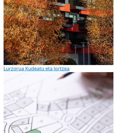
Lurzorua
Kudeatu eta lortzea