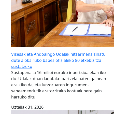
Visesak eta Andoaingo Udalak hitzarmena sinatu
dute alokairuko babes ofizialeko 80 etxebizitza
sustatzeko
Sustapena ia 16 milioi euroko inbertsioa ekarriko
du. Udalak doan lagatako partzela baten gainean
eraikiko da, eta lurzoruaren ingurumen-
saneamendutik eratorritako kostuak bere gain
hartuko ditu
Uztailak 31, 2026