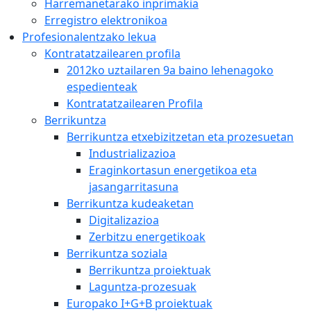
Harremanetarako inprimakia
Erregistro elektronikoa
Profesionalentzako lekua
Kontratatzailearen profila
2012ko uztailaren 9a baino lehenagoko
espedienteak
Kontratatzailearen Profila
Berrikuntza
Berrikuntza etxebizitzetan eta prozesuetan
Industrializazioa
Eraginkortasun energetikoa eta
jasangarritasuna
Berrikuntza kudeaketan
Digitalizazioa
Zerbitzu energetikoak
Berrikuntza soziala
Berrikuntza proiektuak
Laguntza-prozesuak
Europako I+G+B proiektuak