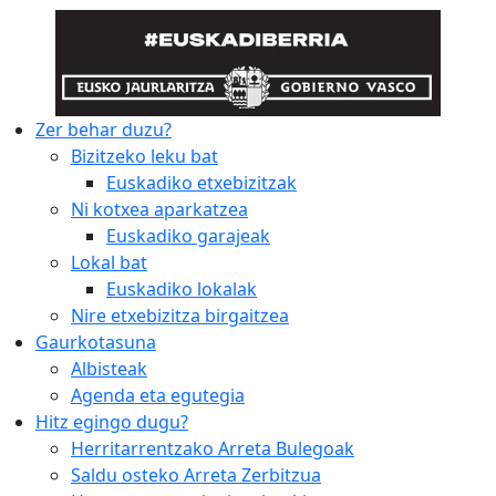
Zer behar duzu?
Bizitzeko leku bat
Euskadiko etxebizitzak
Ni kotxea aparkatzea
Euskadiko garajeak
Lokal bat
Euskadiko lokalak
Nire etxebizitza birgaitzea
Gaurkotasuna
Albisteak
Agenda eta egutegia
Hitz egingo dugu?
Herritarrentzako Arreta Bulegoak
Saldu osteko Arreta Zerbitzua