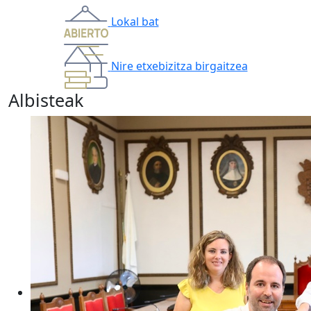
Lokal bat
Nire etxebizitza birgaitzea
Albisteak