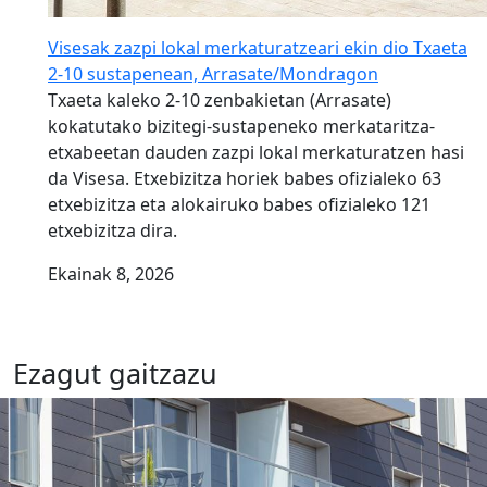
Visesak zazpi lokal merkaturatzeari ekin dio Txaeta
2-10 sustapenean, Arrasate/Mondragon
Txaeta kaleko 2-10 zenbakietan (Arrasate)
kokatutako bizitegi-sustapeneko merkataritza-
etxabeetan dauden zazpi lokal merkaturatzen hasi
da Visesa. Etxebizitza horiek babes ofizialeko 63
etxebizitza eta alokairuko babes ofizialeko 121
etxebizitza dira.
Ekainak 8, 2026
Ezagut gaitzazu