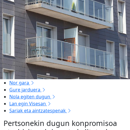
Nor gara
Gure jarduera
Nola egiten dugun
Lan egin Visesan
Sariak eta aintzatespenak
Pertsonekin dugun konpromisoa