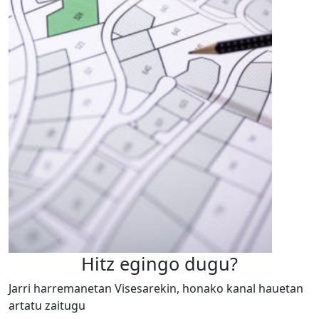
Hitz egingo dugu?
Jarri harremanetan Visesarekin, honako kanal hauetan
artatu zaitugu