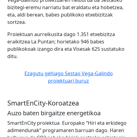
bizitegi-eremu narriatu bat eraldatu eta hobetzea,
eta, aldi berean, babes publikoko etxebizitzak
sortzea.
Proiektuan aurreikusita dago 1.351 etxebizitza
eraikitzea La Puntan; horietako 946 babes
publikokoak izango dira eta Visesak 625 sustatuko
ditu.
Ezagutu gehiago Sestao Vega-Galindo
proiektuari buruz
SmartEnCity-Koroatzea
Auzo baten birgaitze energetikoa
SmartEnCity proiektua Europako “Hiri eta erkidego
adimendunak” programaren barruan dago. Haren