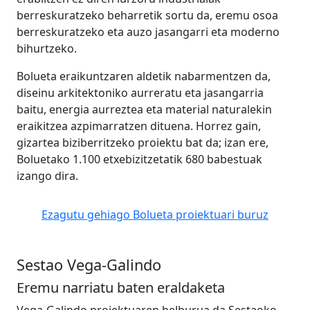
berreskuratzeko beharretik sortu da, eremu osoa
berreskuratzeko eta auzo jasangarri eta moderno
bihurtzeko.
Bolueta eraikuntzaren aldetik nabarmentzen da,
diseinu arkitektoniko aurreratu eta jasangarria
baitu, energia aurreztea eta material naturalekin
eraikitzea azpimarratzen dituena. Horrez gain,
gizartea biziberritzeko proiektu bat da; izan ere,
Boluetako 1.100 etxebizitzetatik 680 babestuak
izango dira.
Ezagutu gehiago Bolueta proiektuari buruz
Sestao Vega-Galindo
Eremu narriatu baten eraldaketa
Vega-Galindo proiektuaren helburua da Sestaoko