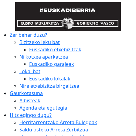
Zer behar duzu?
Bizitzeko leku bat
Euskadiko etxebizitzak
Ni kotxea aparkatzea
Euskadiko garajeak
Lokal bat
Euskadiko lokalak
Nire etxebizitza birgaitzea
Gaurkotasuna
Albisteak
Agenda eta egutegia
Hitz egingo dugu?
Herritarrentzako Arreta Bulegoak
Saldu osteko Arreta Zerbitzua