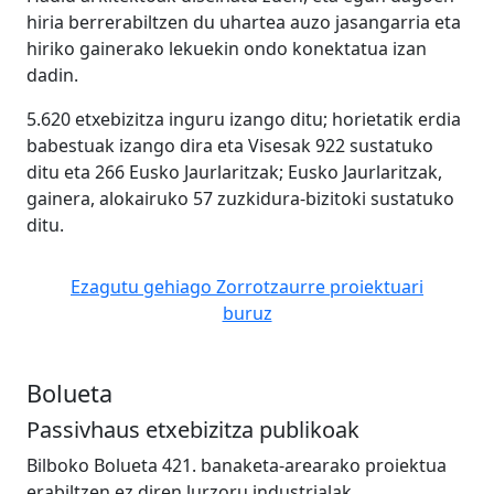
hiria berrerabiltzen du uhartea auzo jasangarria eta
hiriko gainerako lekuekin ondo konektatua izan
dadin.
5.620 etxebizitza inguru izango ditu; horietatik erdia
babestuak izango dira eta Visesak 922 sustatuko
ditu eta 266 Eusko Jaurlaritzak; Eusko Jaurlaritzak,
gainera, alokairuko 57 zuzkidura-bizitoki sustatuko
ditu.
Ezagutu gehiago Zorrotzaurre proiektuari
buruz
Bolueta
Passivhaus etxebizitza publikoak
Bilboko Bolueta 421. banaketa-arearako proiektua
erabiltzen ez diren lurzoru industrialak