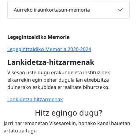
Aurreko iraunkortasun-memoria
Legegintzaldiko Memoria
Legegintzaldiko Memoria 2020-2024
Lankidetza-hitzarmenak
Visesan uste dugu erakunde eta instituzioek
elkarrekin egin behar dugula lan etxebizitza
duinerako eskubidea errealitate bihurtzeko.
Lankidetza hitzarmenak
Hitz egingo dugu?
Jarri harremanetan Visesarekin, honako kanal hauetan
artatu zaitugu