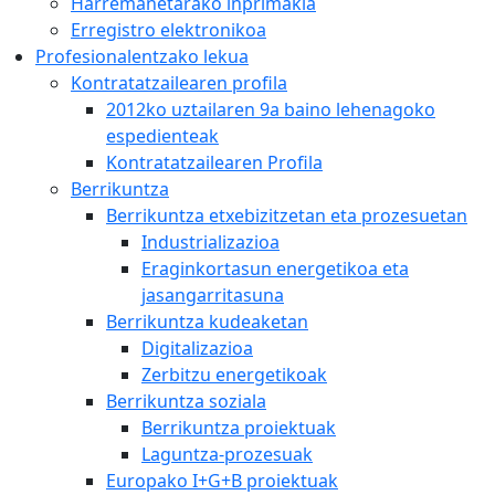
Harremanetarako inprimakia
Erregistro elektronikoa
Profesionalentzako lekua
Kontratatzailearen profila
2012ko uztailaren 9a baino lehenagoko
espedienteak
Kontratatzailearen Profila
Berrikuntza
Berrikuntza etxebizitzetan eta prozesuetan
Industrializazioa
Eraginkortasun energetikoa eta
jasangarritasuna
Berrikuntza kudeaketan
Digitalizazioa
Zerbitzu energetikoak
Berrikuntza soziala
Berrikuntza proiektuak
Laguntza-prozesuak
Europako I+G+B proiektuak