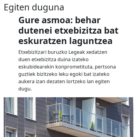
Egiten duguna
Gure asmoa: behar
dutenei etxebizitza bat
eskuratzen laguntzea
Etxebizitzari buruzko Legeak xedatzen
duen etxebizitza duina izateko
eskubidearekin konprometituta, pertsona
guztiek bizitzeko leku egoki bat izateko
aukera izan dezaten lortzeko lan egiten
dugu.