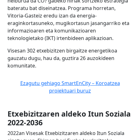
helburua da CO? gabeko hiriak sortzeko estrategia
bateratu bat diseinatzea. Programa horretan,
Vitoria-Gasteiz eredu izan da energia-
eraginkortasuneko, mugikortasun jasangarriko eta
informazioaren eta komunikazioaren
teknologietako (IKT) irtenbideen aplikazioan.
Visesan 302 etxebizitzen birgaitze energetikoa
gauzatu dugu, hau da, guztira 26 auzokideen
komunitate.
Ezagutu gehiago SmartEnCity – Koroatzea
proiektuari buruz
Etxebizitzaren aldeko Itun Soziala
2022-2036
2022an Visesak Etxebizitzaren aldeko Itun Soziala