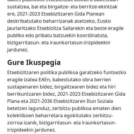
sustatzea, bai eta birgaitze- eta berritze-ekintzak
ere, 2021-2023 Etxebizitzaren Gida Planean
deskribatutako beharrizanak asetzeko, Eusko
Jaurlaritzako Etxebizitza Sailarekin eta beste eragile
publiko edo pribatu batzuekin koordinatuta,
bizigarritasun- eta iraunkortasun-irizpideekin
jardunez.
Gure Ikuspegia
Etxebizitzaren politika publikoa garatzeko funtsezko
eragile izatea EAEn, babestutako obra berrien
sustapenaren bidez, birgaitzearen bidez eta hiri
berrikuntzaren bidez, 2021-2023 Etxebizitzaren Gida
Plana eta 2021-2036 Etxebizitzaren Itun Soziala
betetzen lagunduz, zerbitzu publikoa ematen dien
kolektiboen beharretara egokitutako zerbitzu-
zorroa izanik, bizigarritasun- eta iraunkortasun-
irizpideekin jardunez.