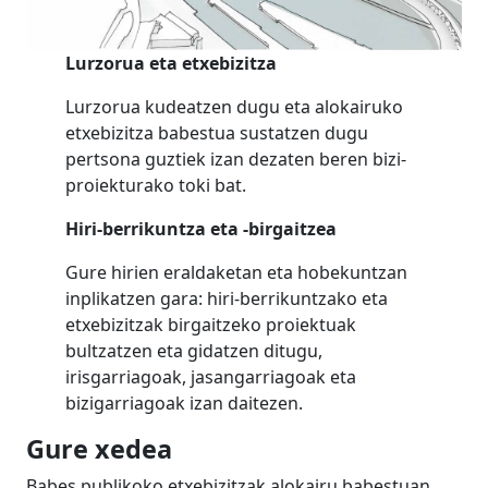
Lurzorua eta etxebizitza
Lurzorua kudeatzen dugu eta alokairuko
etxebizitza babestua sustatzen dugu
pertsona guztiek izan dezaten beren bizi-
proiekturako toki bat.
Hiri-berrikuntza eta -birgaitzea
Gure hirien eraldaketan eta hobekuntzan
inplikatzen gara: hiri-berrikuntzako eta
etxebizitzak birgaitzeko proiektuak
bultzatzen eta gidatzen ditugu,
irisgarriagoak, jasangarriagoak eta
bizigarriagoak izan daitezen.
Gure xedea
Babes publikoko etxebizitzak alokairu babestuan