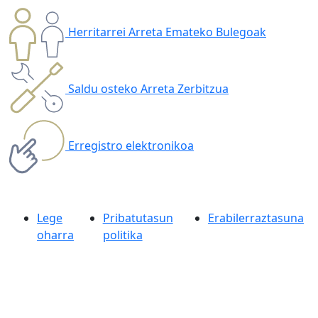
Herritarrei Arreta Emateko Bulegoak
Saldu osteko Arreta Zerbitzua
Erregistro elektronikoa
Lege
Pribatutasun
Erabilerraztasuna
oharra
politika