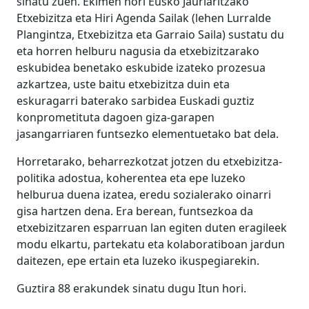
sinatu zuen. Ekimen hori Eusko Jaurlaritzako
Etxebizitza eta Hiri Agenda Sailak (lehen Lurralde
Plangintza, Etxebizitza eta Garraio Saila) sustatu du
eta horren helburu nagusia da etxebizitzarako
eskubidea benetako eskubide izateko prozesua
azkartzea, uste baitu etxebizitza duin eta
eskuragarri baterako sarbidea Euskadi guztiz
konprometituta dagoen giza-garapen
jasangarriaren funtsezko elementuetako bat dela.
Horretarako, beharrezkotzat jotzen du etxebizitza-
politika adostua, koherentea eta epe luzeko
helburua duena izatea, eredu sozialerako oinarri
gisa hartzen dena. Era berean, funtsezkoa da
etxebizitzaren esparruan lan egiten duten eragileek
modu elkartu, partekatu eta kolaboratiboan jardun
daitezen, epe ertain eta luzeko ikuspegiarekin.
Guztira 88 erakundek sinatu dugu Itun hori.