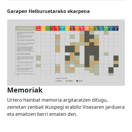
Garapen Helburuetarako ekarpena
Memoriak
Urtero hainbat memoria argitaratzen ditugu,
zeinetan zenbait ikuspegi erabiliz Visesaren jarduera
eta emaitzen berri ematen den.