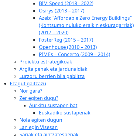
BIM Speed (2018 - 2022)
Osirys (2013 – 2017)
Azeb: “Affordable Zero Energy Buildings”
(Kontsumo nuluko eraikin eskuragarriak)
(2017 – 2020)
FosterReg (2015 – 2017)
Openhouse (2010 – 2013)
PIMEs – Concerto (2009 – 2014)
Proiektu estrategikoak
Argitalpenak eta jardunaldiak
Lurzoru berrien bila gabiltza
Ezagut gaitzazu
Nor gara?
Zer egiten dugu?
Aurkitu sustapen bat
Euskadiko sustapenak
Nola egiten dugun
Lan egin Visesan
Sariak eta aintzatespenak