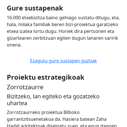
Gure sustapenak
16.000 etxebizitza baino gehiago sustatu ditugu, eta,
hala, milaka familiak beren bizi-proiektua garatzeko
etxea izatea lortu dugu. Horiek dira pertsonen eta
gizartearen zerbitzuan egiten dugun lanaren saririk
onena.
Ezagutu gure sustapen guztiak
Proiektu estrategikoak
Zorrotzaurre
Bizitzeko, lan egiteko eta gozatzeko
uhartea
Zorrotzaurreko proiektua Bilboko
garrantzitsuenetakoa da. Hasiera batean Zaha
Hadid arkitektoak diseinatu zuen, eta egun dagoen