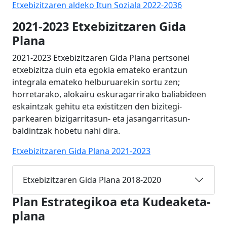
Etxebizitzaren aldeko Itun Soziala 2022-2036
2021-2023 Etxebizitzaren Gida
Plana
2021-2023 Etxebizitzaren Gida Plana pertsonei
etxebizitza duin eta egokia emateko erantzun
integrala emateko helburuarekin sortu zen;
horretarako, alokairu eskuragarrirako baliabideen
eskaintzak gehitu eta existitzen den bizitegi-
parkearen bizigarritasun- eta jasangarritasun-
baldintzak hobetu nahi dira.
Etxebizitzaren Gida Plana 2021-2023
Etxebizitzaren Gida Plana 2018-2020
Plan Estrategikoa eta Kudeaketa-
plana