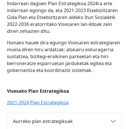
Indarrean dagoen Plan Estrategikoa 2024ra arte
indarrean egongo da, eta 2021-2023 Etxebizitzaren
Gida Plan eta Etxebizitzaren aldeko Itun Sozialetik
2022-2036 eratorritako Visesaren lan-ildoak zein
diren zehazten ditu.
Honako hauek dira egungo Visesaren estrategiaren
muina diren hiru ardatzak: alokairu eskuragarria
sustatzea, bizitegi-eraikinen parkeetan eta hiri-
berroneratze esparruetan jarduketak egitea eta
gobernantza eta koordinazio sistemak.
Visesako Plan Estrategikoa
2021-2024 Plan Estrategikoa
Aurreko plan estrategikoak