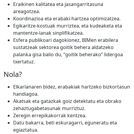
Eraikinen kalitatea eta jasangarritasuna
areagotzea.
Koordinazioa eta erabaki-hartzea optimizatzea.
Egikaritze-kostuak murriztea, eta kudeaketa eta
mantentze-lanak sinplifikatzea.
Esfera publikoari dagokionez, BIMen erabilera
sustatzeak sektorea goitik behera aldatzeko
palanka gisa balio du, “goitik beherako” lidergoa
txertatuz.
Nola?
Elkarlanaren bidez, erabakiak hartzeko bizkortasun
handiagoa.
Akatsak eta gatazkak goiz detektatu eta obrako
zehaztugabetasunak murriztuz.
Zeregin errepikakorrak kentzea.
Datu bakarra, beti eskuragarri, eguneratu eta
egiaztatua.