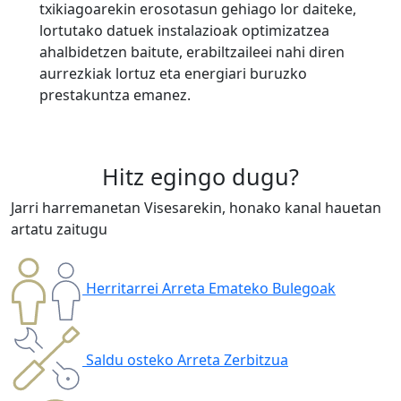
txikiagoarekin erosotasun gehiago lor daiteke,
lortutako datuek instalazioak optimizatzea
ahalbidetzen baitute, erabiltzaileei nahi diren
aurrezkiak lortuz eta energiari buruzko
prestakuntza emanez.
Hitz egingo dugu?
Jarri harremanetan Visesarekin, honako kanal hauetan
artatu zaitugu
Herritarrei Arreta Emateko Bulegoak
Saldu osteko Arreta Zerbitzua