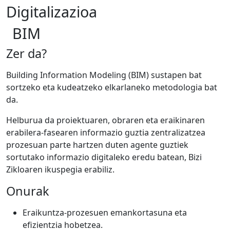
Digitalizazioa
BIM
Zer da?
Building Information Modeling (BIM) sustapen bat
sortzeko eta kudeatzeko elkarlaneko metodologia bat
da.
Helburua da proiektuaren, obraren eta eraikinaren
erabilera-fasearen informazio guztia zentralizatzea
prozesuan parte hartzen duten agente guztiek
sortutako informazio digitaleko eredu batean, Bizi
Zikloaren ikuspegia erabiliz.
Onurak
Eraikuntza-prozesuen emankortasuna eta
efizientzia hobetzea.