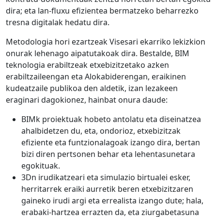
dira; eta lan-fluxu efizientea bermatzeko beharrezko
tresna digitalak hedatu dira.
Metodologia hori ezartzeak Visesari ekarriko lekizkion
onurak lehenago aipatutakoak dira. Bestalde, BIM
teknologia erabiltzeak etxebizitzetako azken
erabiltzaileengan eta Alokabiderengan, eraikinen
kudeatzaile publikoa den aldetik, izan lezakeen
eraginari dagokionez, hainbat onura daude:
BIMk proiektuak hobeto antolatu eta diseinatzea
ahalbidetzen du, eta, ondorioz, etxebizitzak
efiziente eta funtzionalagoak izango dira, bertan
bizi diren pertsonen behar eta lehentasunetara
egokituak.
3Dn irudikatzeari eta simulazio birtualei esker,
herritarrek eraiki aurretik beren etxebizitzaren
gaineko irudi argi eta errealista izango dute; hala,
erabaki-hartzea errazten da, eta ziurgabetasuna