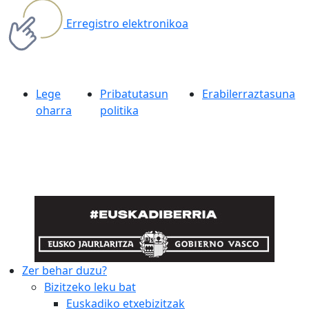
Erregistro elektronikoa
Lege
Pribatutasun
Erabilerraztasuna
oharra
politika
Zer behar duzu?
Bizitzeko leku bat
Euskadiko etxebizitzak