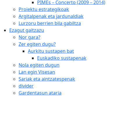
PIMEs – Concerto (2009 – 2014)
Proiektu estrategikoak
Argitalpenak eta jardunaldiak
Lurzoru berrien bila gabiltza
Ezagut gaitzazu
Nor gara?
Zer egiten dugu?
Aurkitu sustapen bat
Euskadiko sustapenak
Nola egiten dugun
Lan egin Visesan
Sariak eta aintzatespenak
divider
Gardentasun ataria