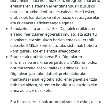
sistemekin, hala nola BMSekin, integratu ahal dira,
eraikinaren sistemen errendimenduari buruzko
datuak lortzeko denbora errealean. Horri esker,
erabakiak har daitezke informazio osatuagoarekin
eta kudeaketa efizienteagoa eginez.
Simulazioa eta analisia: Biki Digitalek eraikinaren
errendimenduaren egoerak simulatu eta aztertu
ditzakete, eta simulazio horien emaitzak erabili
daitezke BMSak kontrolatutako sistemak hobeto
konfiguratu eta efizientzia areagotzeko.
Eragiketak optimizatzea: Biki Digitalaren
informazioa eraikinaren jarduera BMSaren bidez
optimizatzeko erabili daiteke; adibidez, Biki
Digitalean jasotako datuek prebentziorako
mantentze-lanak egiteko edo, energia-efizientzia
hobetze aldera, sistemen konfigurazioa doitzeko
unea adierazi dezakete.
Era berean, eraikinak automatizatzeari esker, gastu