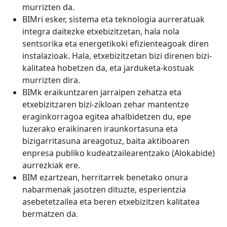
murrizten da.
BIMri esker, sistema eta teknologia aurreratuak
integra daitezke etxebizitzetan, hala nola
sentsorika eta energetikoki efizienteagoak diren
instalazioak. Hala, etxebizitzetan bizi direnen bizi-
kalitatea hobetzen da, eta jarduketa-kostuak
murrizten dira.
BIMk eraikuntzaren jarraipen zehatza eta
etxebizitzaren bizi-zikloan zehar mantentze
eraginkorragoa egitea ahalbidetzen du, epe
luzerako eraikinaren iraunkortasuna eta
bizigarritasuna areagotuz, baita aktiboaren
enpresa publiko kudeatzailearentzako (Alokabide)
aurrezkiak ere.
BIM ezartzean, herritarrek benetako onura
nabarmenak jasotzen dituzte, esperientzia
asebetetzailea eta beren etxebizitzen kalitatea
bermatzen da.