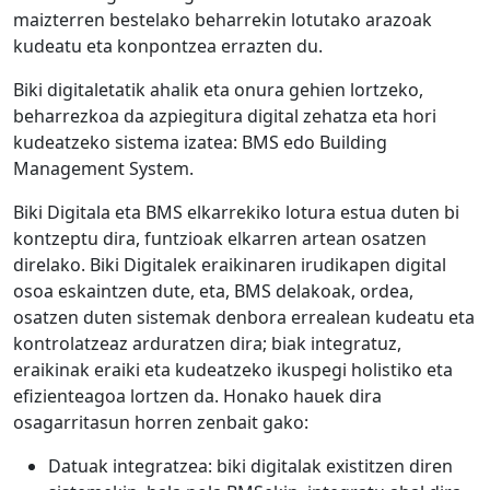
maizterren bestelako beharrekin lotutako arazoak
kudeatu eta konpontzea errazten du.
Biki digitaletatik ahalik eta onura gehien lortzeko,
beharrezkoa da azpiegitura digital zehatza eta hori
kudeatzeko sistema izatea: BMS edo Building
Management System.
Biki Digitala eta BMS elkarrekiko lotura estua duten bi
kontzeptu dira, funtzioak elkarren artean osatzen
direlako. Biki Digitalek eraikinaren irudikapen digital
osoa eskaintzen dute, eta, BMS delakoak, ordea,
osatzen duten sistemak denbora errealean kudeatu eta
kontrolatzeaz arduratzen dira; biak integratuz,
eraikinak eraiki eta kudeatzeko ikuspegi holistiko eta
efizienteagoa lortzen da. Honako hauek dira
osagarritasun horren zenbait gako:
Datuak integratzea: biki digitalak existitzen diren