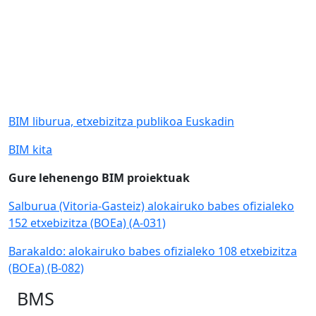
BIM liburua, etxebizitza publikoa Euskadin
BIM kita
Gure lehenengo BIM proiektuak
Salburua (Vitoria-Gasteiz) alokairuko babes ofizialeko
152 etxebizitza (BOEa) (A-031)
Barakaldo: alokairuko babes ofizialeko 108 etxebizitza
(BOEa) (B-082)
BMS