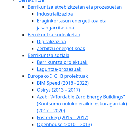
Berrikuntza etxebizitzetan eta prozesuetan
Industrializazioa
Eraginkortasun energetikoa eta
jasangarritasuna
Berrikuntza kudeaketan
Digitalizazioa
Zerbitzu energetikoak
Berrikuntza soziala
Berrikuntza proiektuak
Laguntza-prozesuak
Europako I+G+B proiektuak
BIM Speed (2018 - 2022)
Osirys (2013 – 2017)
Azeb: “Affordable Zero Energy Buildings”
(Kontsumo nuluko eraikin eskuragarriak)
(2017 – 2020)
FosterReg (2015 – 2017)
Openhouse (2010 – 2013)