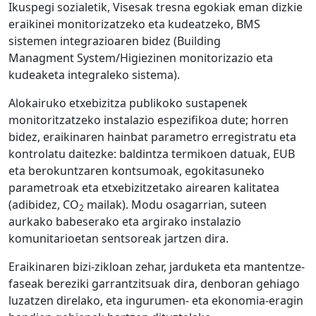
Ikuspegi sozialetik, Visesak tresna egokiak eman dizkie
eraikinei monitorizatzeko eta kudeatzeko, BMS
sistemen integrazioaren bidez (Building
Managment System/Higiezinen monitorizazio eta
kudeaketa integraleko sistema).
Alokairuko etxebizitza publikoko sustapenek
monitoritzatzeko instalazio espezifikoa dute; horren
bidez, eraikinaren hainbat parametro erregistratu eta
kontrolatu daitezke: baldintza termikoen datuak, EUB
eta berokuntzaren kontsumoak, egokitasuneko
parametroak eta etxebizitzetako airearen kalitatea
(adibidez, CO
mailak). Modu osagarrian, suteen
2
aurkako babeserako eta argirako instalazio
komunitarioetan sentsoreak jartzen dira.
Eraikinaren bizi-zikloan zehar, jarduketa eta mantentze-
faseak bereziki garrantzitsuak dira, denboran gehiago
luzatzen direlako, eta ingurumen- eta ekonomia-eragin