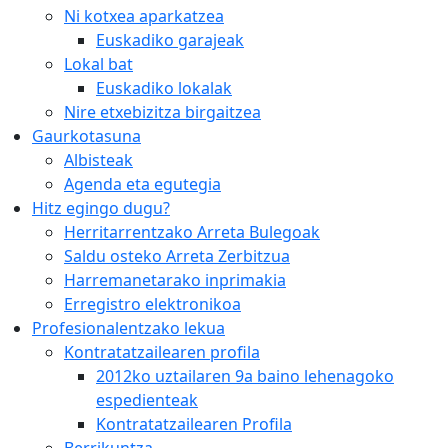
Ni kotxea aparkatzea
Euskadiko garajeak
Lokal bat
Euskadiko lokalak
Nire etxebizitza birgaitzea
Gaurkotasuna
Albisteak
Agenda eta egutegia
Hitz egingo dugu?
Herritarrentzako Arreta Bulegoak
Saldu osteko Arreta Zerbitzua
Harremanetarako inprimakia
Erregistro elektronikoa
Profesionalentzako lekua
Kontratatzailearen profila
2012ko uztailaren 9a baino lehenagoko
espedienteak
Kontratatzailearen Profila
Berrikuntza