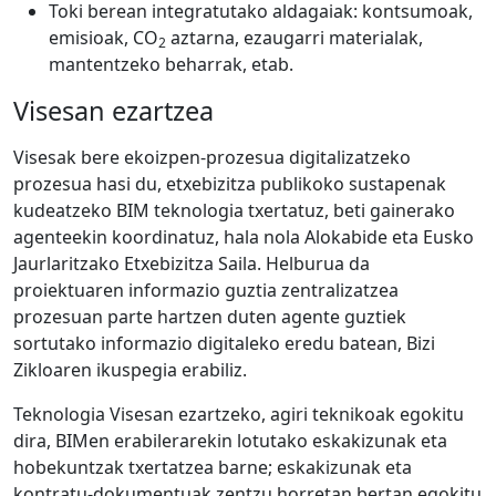
Toki berean integratutako aldagaiak: kontsumoak,
emisioak, CO
aztarna, ezaugarri materialak,
2
mantentzeko beharrak, etab.
Visesan ezartzea
Visesak bere ekoizpen-prozesua digitalizatzeko
prozesua hasi du, etxebizitza publikoko sustapenak
kudeatzeko BIM teknologia txertatuz, beti gainerako
agenteekin koordinatuz, hala nola Alokabide eta Eusko
Jaurlaritzako Etxebizitza Saila. Helburua da
proiektuaren informazio guztia zentralizatzea
prozesuan parte hartzen duten agente guztiek
sortutako informazio digitaleko eredu batean, Bizi
Zikloaren ikuspegia erabiliz.
Teknologia Visesan ezartzeko, agiri teknikoak egokitu
dira, BIMen erabilerarekin lotutako eskakizunak eta
hobekuntzak txertatzea barne; eskakizunak eta
kontratu-dokumentuak zentzu horretan bertan egokitu