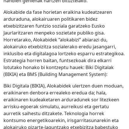
handien gehienak hartzen dituztelako.
Alokabide da fase horietan eraikina kudeatzearen
arduraduna, alokairuaren politikaren bidez
etxebizitzaren funtzio soziala garatzeko Eusko
Jaurlaritzaren menpeko sozietate publiko gisa.
Horretarako, Alokabidek “alokabizi” abiarazi du,
alokairuko etxebizitza sozialerako eredu jasangarri,
inklusibo eta digitalagoa lortzeko esparru estrategikoa.
Estrategia horren baitan, funtsezkoak dira elkarri
lotutako honako bi kontzeptu hauek: Biki Digitalak
(BIKIA) eta BMS (Building Management System):
Biki Digitala (BIKIA), Alokabidek ulertzen duen moduan,
eraikinaren denbora errealeko eredua da; hala,
eraikinaren kudeaketaren arduradunek sor litezkeen
arrisku-egoerak simulatu, aurreikusi eta gertatu
aurretik saihestu ditzakete. Teknologia horrek
kontsumo energetikoarekin, irisgarritasunarekin eta
alokairuko gizarte-laguntzako etxebizitza babestuko