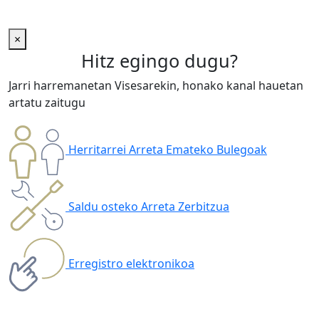
×
Hitz egingo dugu?
Jarri harremanetan Visesarekin, honako kanal hauetan
artatu zaitugu
Herritarrei Arreta Emateko Bulegoak
Saldu osteko Arreta Zerbitzua
Erregistro elektronikoa