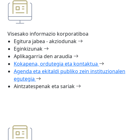
Visesako informazio korporatiboa
Egitura jabea - akziodunak
Eginkizunak
Aplikagarria den araudia
Kokapena, ordutegia eta kontaktua
Agenda eta ekitaldi publiko zein instituzionalen
egutegia
Aintzatespenak eta sariak