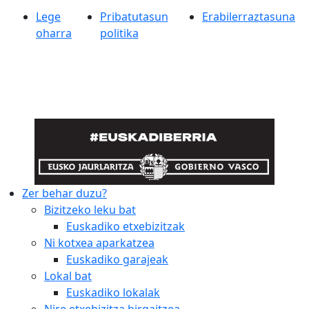
Lege
Pribatutasun
Erabilerraztasuna
oharra
politika
Zer behar duzu?
Bizitzeko leku bat
Euskadiko etxebizitzak
Ni kotxea aparkatzea
Euskadiko garajeak
Lokal bat
Euskadiko lokalak
Nire etxebizitza birgaitzea