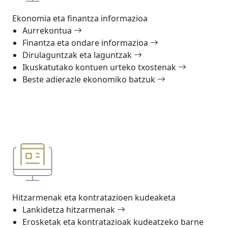
Ekonomia eta finantza informazioa
Aurrekontua
Finantza eta ondare informazioa
Dirulaguntzak eta laguntzak
Ikuskatutako kontuen urteko txostenak
Beste adierazle ekonomiko batzuk
Hitzarmenak eta kontratazioen kudeaketa
Lankidetza hitzarmenak
Erosketak eta kontratazioak kudeatzeko barne