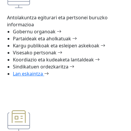
Antolakuntza egiturari eta pertsonei buruzko
informazioa
Gobernu organoak
Partaideak eta aholkatuak
Kargu publikoak eta esleipen askekoak
Visesako pertsonak
Koordiazio eta kudeaketa lantaldeak
Sindikatuen ordezkaritza
Lan eskaintza