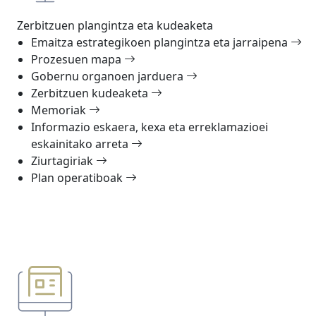
Zerbitzuen plangintza eta kudeaketa
Emaitza estrategikoen plangintza eta jarraipena
Prozesuen mapa
Gobernu organoen jarduera
Zerbitzuen kudeaketa
Memoriak
Informazio eskaera, kexa eta erreklamazioei
eskainitako arreta
Ziurtagiriak
Plan operatiboak