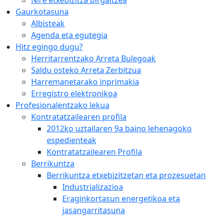
Gaurkotasuna
Albisteak
Agenda eta egutegia
Hitz egingo dugu?
Herritarrentzako Arreta Bulegoak
Saldu osteko Arreta Zerbitzua
Harremanetarako inprimakia
Erregistro elektronikoa
Profesionalentzako lekua
Kontratatzailearen profila
2012ko uztailaren 9a baino lehenagoko
espedienteak
Kontratatzailearen Profila
Berrikuntza
Berrikuntza etxebizitzetan eta prozesuetan
Industrializazioa
Eraginkortasun energetikoa eta
jasangarritasuna