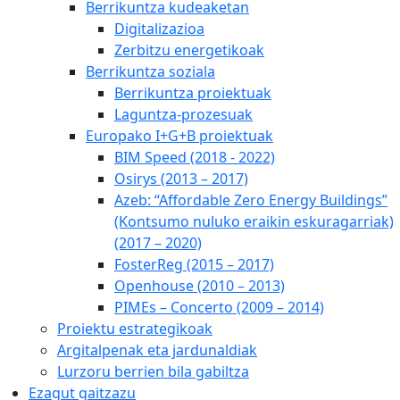
Berrikuntza kudeaketan
Digitalizazioa
Zerbitzu energetikoak
Berrikuntza soziala
Berrikuntza proiektuak
Laguntza-prozesuak
Europako I+G+B proiektuak
BIM Speed (2018 - 2022)
Osirys (2013 – 2017)
Azeb: “Affordable Zero Energy Buildings”
(Kontsumo nuluko eraikin eskuragarriak)
(2017 – 2020)
FosterReg (2015 – 2017)
Openhouse (2010 – 2013)
PIMEs – Concerto (2009 – 2014)
Proiektu estrategikoak
Argitalpenak eta jardunaldiak
Lurzoru berrien bila gabiltza
Ezagut gaitzazu