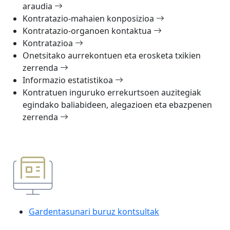
araudia
Kontratazio-mahaien konposizioa
Kontratazio-organoen kontaktua
Kontratazioa
Onetsitako aurrekontuen eta erosketa txikien
zerrenda
Informazio estatistikoa
Kontratuen inguruko errekurtsoen auzitegiak
egindako baliabideen, alegazioen eta ebazpenen
zerrenda
Gardentasunari buruz kontsultak