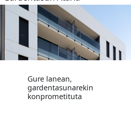
Gure lanean,
gardentasunarekin
konprometituta