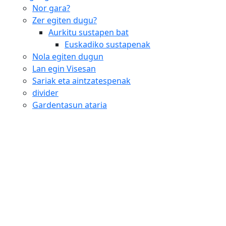
Nor gara?
Zer egiten dugu?
Aurkitu sustapen bat
Euskadiko sustapenak
Nola egiten dugun
Lan egin Visesan
Sariak eta aintzatespenak
divider
Gardentasun ataria