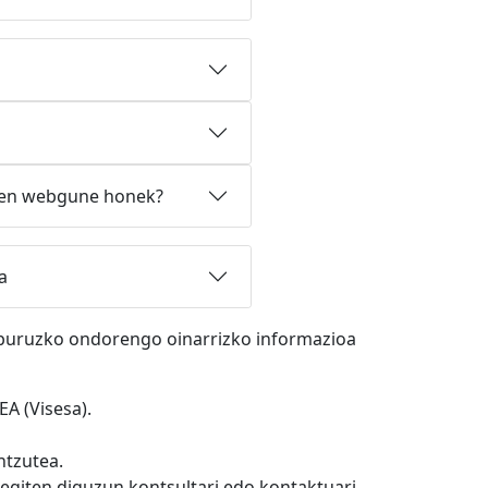
tuen webgune honek?
a
 buruzko ondorengo oinarrizko informazioa
EA (Visesa).
ntzutea.
giten diguzun kontsultari edo kontaktuari