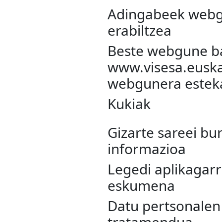
Adingabeek web
erabiltzea
Beste webgune ba
www.visesa.euska
webgunera estek
Kukiak
Gizarte sareei bu
informazioa
Legedi aplikagarr
eskumena
Datu pertsonalen
tratamendua