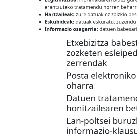
erantzuteko tratamendu horren beharr
Hartzaileak:
zure datuak ez zaizkio best
Eskubideak:
datuak eskuratu, zuzendu 
Informazio osagarria:
datuen babesari
Etxebizitza babes
zozketen esleipe
zerrendak
Posta elektroniko
oharra
Datuen tratamen
honitzailearen b
Lan-poltsei buru
informazio-klaus