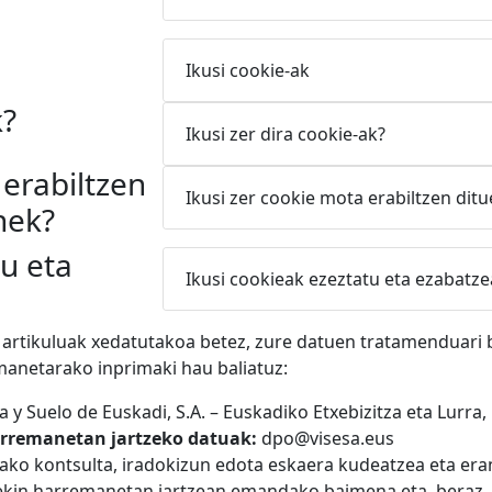
Ikusi cookie-ak
k?
Ikusi zer dira cookie-ak?
erabiltzen
Ikusi zer cookie mota erabiltzen di
nek?
u eta
Ikusi cookieak ezeztatu eta ezabatze
artikuluak xedatutakoa betez, zure datuen tratamenduari
anetarako inprimaki hau baliatuz:
 y Suelo de Euskadi, S.A. – Euskadiko Etxebizitza eta Lurra, 
arremanetan jartzeko datuak:
dpo@visesa.eus
ko kontsulta, iradokizun edota eskaera kudeatzea eta era
kin harremanetan jartzean emandako baimena eta, beraz, e