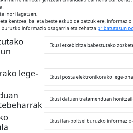
a.
e inori lagatzen.
eta kentzea, bai eta beste eskubide batzuk ere, informazi
 buruzko informazio osagarria eta zehatza
pribatutasun po
tutako
Ikusi etxebizitza babestutako zozke
dun
rako lege-
Ikusi posta elektronikorako lege-oha
duan
Ikusi datuen tratamenduan honitzai
etebeharrak
zko
Ikusi lan-poltsei buruzko informazio
ula