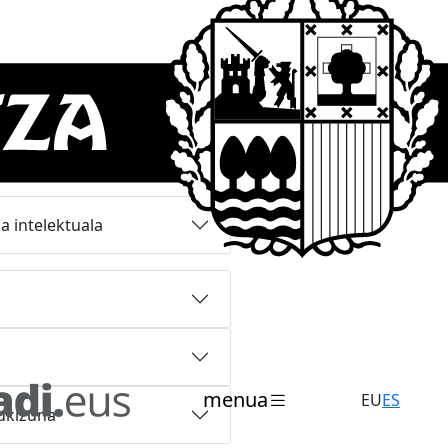
ak
a intelektuala
menua
EU
ES
zukizuna