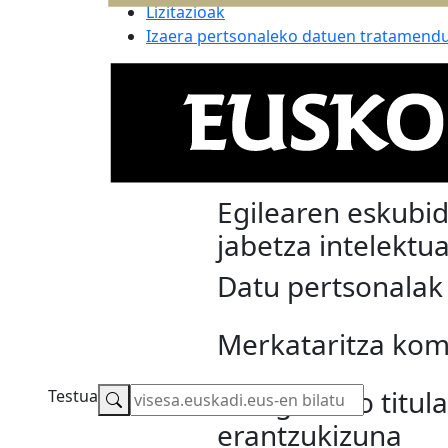
Lizitazioak
Izaera pertsonaleko datuen tratamend
Legezko informaz
Webgunea erabil
baldintzak
Egilearen eskubi
jabetza intelektua
Datu pertsonalak
Merkataritza kom
Webguneko titula
Testua
erantzukizuna