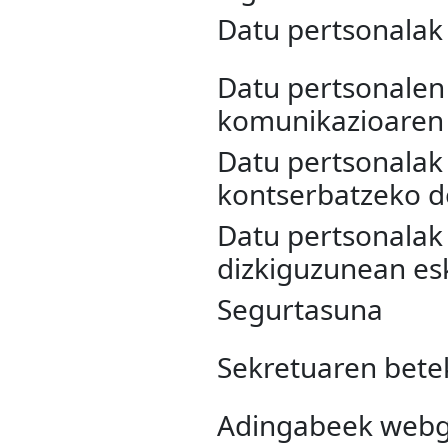
Datu pertsonalak 
Datu pertsonalen
komunikazioaren 
Datu pertsonalak
kontserbatzeko 
Datu pertsonala
dizkiguzunean es
Segurtasuna
Sekretuaren bete
Adingabeek web