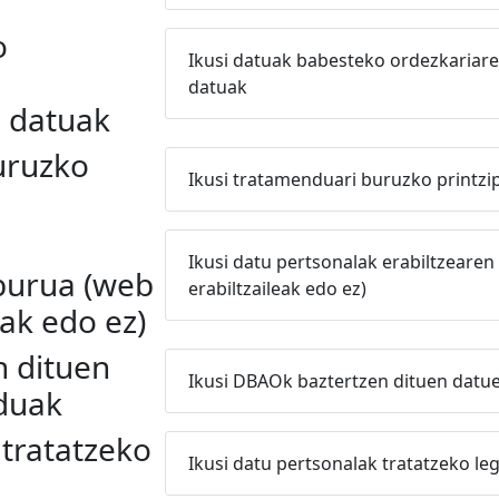
o
Ikusi datuak babesteko ordezkaria
datuak
 datuak
uruzko
Ikusi tratamenduari buruzko printzi
Ikusi datu pertsonalak erabiltzearen
lburua (web
erabiltzaileak edo ez)
eak edo ez)
 dituen
Ikusi DBAOk baztertzen dituen dat
duak
 tratatzeko
Ikusi datu pertsonalak tratatzeko le