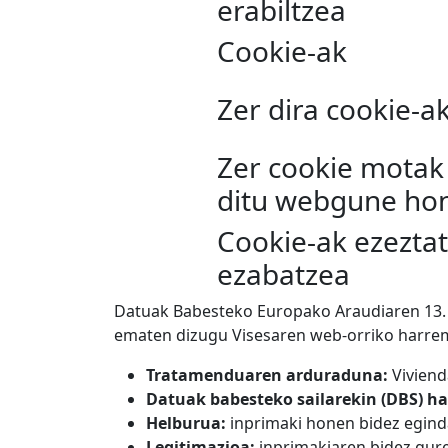
erabiltzea
Cookie-ak
Zer dira cookie-a
Zer cookie motak 
ditu webgune ho
Cookie-ak ezeztat
ezabatzea
Datuak Babesteko Europako Araudiaren 13. 
ematen dizugu Visesaren web-orriko harrem
Tratamenduaren arduraduna:
Vivienda
Datuak babesteko sailarekin (DBS) h
Helburua:
inprimaki honen bidez eginda
Legitimazioa:
inprimakiaren bidez gure