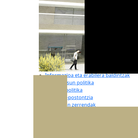
Informazioa eta erabilera baldintzak
Pribatutasun politika
Cookien politika
Kontaktu-postontzia
Esleipedun zerrendak
Email
Hornitzaile oharra
Lan-poltsa
Saldu ostea