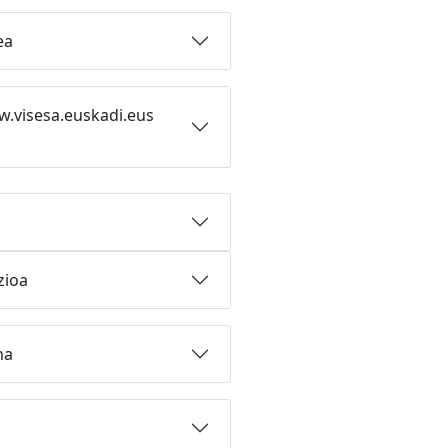
ea
w.visesa.euskadi.eus
zioa
na