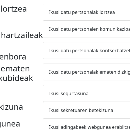
lortzea
Ikusi datu pertsonalak lortzea
Ikusi datu pertsonalen komunikazioa
hartzaileak
Ikusi datu pertsonalak kontserbatz
denbora
k ematen
Ikusi datu pertsonalak ematen dizk
kubideak
Ikusi segurtasuna
kizuna
Ikusi sekretuaren betekizuna
gunea
Ikusi adingabeek webgunea erabiltz