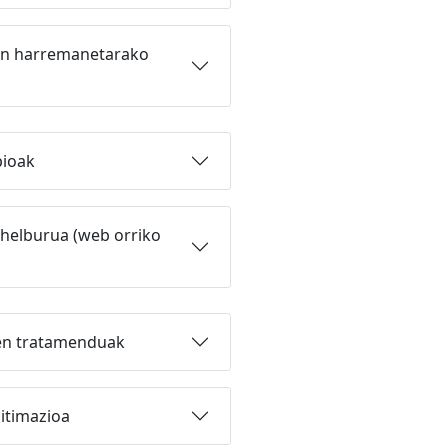
ren harremanetarako
pioak
 helburua (web orriko
uen tratamenduak
gitimazioa