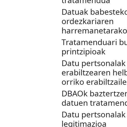
Datuak babestek
ordezkariaren
harremanetarako
Tratamenduari b
printzipioak
Datu pertsonalak
erabiltzearen he
orriko erabiltzail
DBAOk baztertzen
datuen tratamen
Datu pertsonalak
legitimazioa