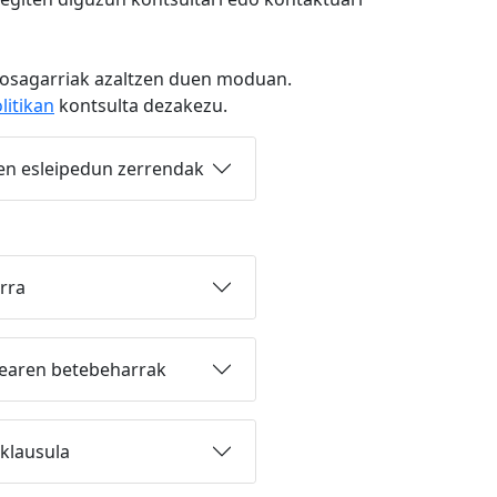
o osagarriak azaltzen duen moduan.
litikan
kontsulta dezakezu.
ten esleipedun zerrendak
rra
learen betebeharrak
-klausula