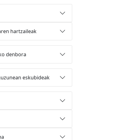
ren hartzaileak
eko denbora
iguzunean eskubideak
ea