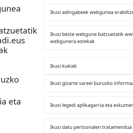
gunea
Ikusi adingabeek webgunea erabiltz
tzuetatik
Ikusi beste webgune batzuetatik ww
di.eus
webgunera estekak
ak
Ikusi kukiak
ruzko
Ikusi gizarte sareei buruzko informa
ia eta
Ikusi legedi aplikagarria eta eskume
Ikusi datu pertsonalen tratamendua