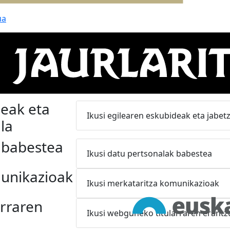
ua
ioa
Ikusi legezko informazioa
tzeko
Ikusi webgunea erabiltzeko baldintz
deak eta
Ikusi egilearen eskubideak eta jabetz
la
 babestea
Ikusi datu pertsonalak babestea
unikazioak
Ikusi merkataritza komunikazioak
rraren
Ikusi webguneko titularraren erant