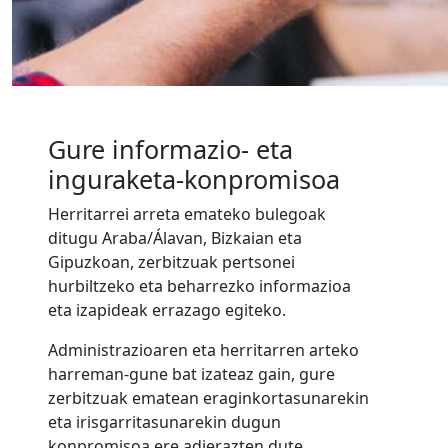
Gure informazio- eta
inguraketa-konpromisoa
Herritarrei arreta emateko bulegoak
ditugu Araba/Álavan, Bizkaian eta
Gipuzkoan, zerbitzuak pertsonei
hurbiltzeko eta beharrezko informazioa
eta izapideak errazago egiteko.
Administrazioaren eta herritarren arteko
harreman-gune bat izateaz gain, gure
zerbitzuak ematean eraginkortasunarekin
eta irisgarritasunarekin dugun
konpromisoa ere adierazten dute.