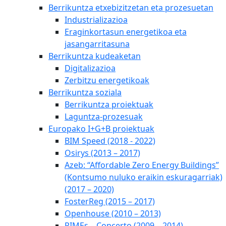
Berrikuntza etxebizitzetan eta prozesuetan
Industrializazioa
Eraginkortasun energetikoa eta
jasangarritasuna
Berrikuntza kudeaketan
Digitalizazioa
Zerbitzu energetikoak
Berrikuntza soziala
Berrikuntza proiektuak
Laguntza-prozesuak
Europako I+G+B proiektuak
BIM Speed (2018 - 2022)
Osirys (2013 – 2017)
Azeb: “Affordable Zero Energy Buildings”
(Kontsumo nuluko eraikin eskuragarriak)
(2017 – 2020)
FosterReg (2015 – 2017)
Openhouse (2010 – 2013)
PIMEs – Concerto (2009 – 2014)