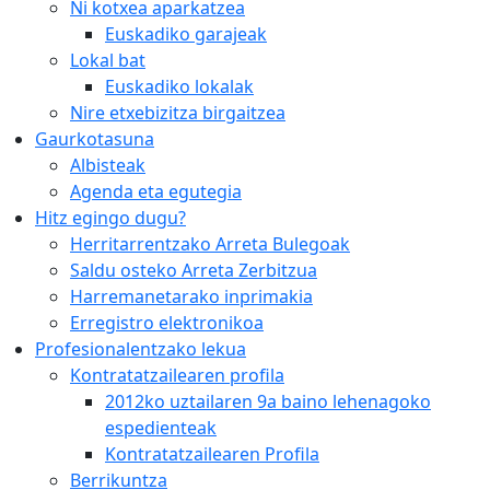
Ni kotxea aparkatzea
Euskadiko garajeak
Lokal bat
Euskadiko lokalak
Nire etxebizitza birgaitzea
Gaurkotasuna
Albisteak
Agenda eta egutegia
Hitz egingo dugu?
Herritarrentzako Arreta Bulegoak
Saldu osteko Arreta Zerbitzua
Harremanetarako inprimakia
Erregistro elektronikoa
Profesionalentzako lekua
Kontratatzailearen profila
2012ko uztailaren 9a baino lehenagoko
espedienteak
Kontratatzailearen Profila
Berrikuntza