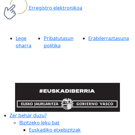
Erregistro elektronikoa
Lege
Pribatutasun
Erabilerraztasuna
oharra
politika
Zer behar duzu?
Bizitzeko leku bat
Euskadiko etxebizitzak