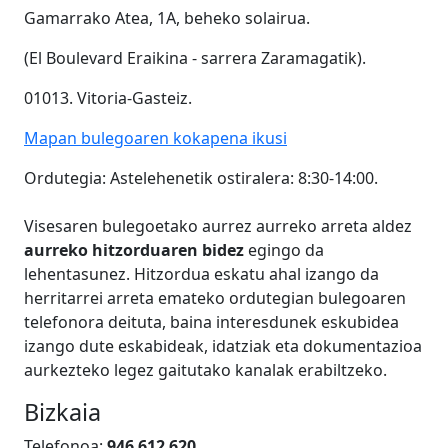
Gamarrako Atea, 1A, beheko solairua.
(El Boulevard Eraikina - sarrera Zaramagatik).
01013. Vitoria-Gasteiz.
Mapan bulegoaren kokapena ikusi
Ordutegia:
Astelehenetik ostiralera: 8:30-14:00.
Visesaren bulegoetako aurrez aurreko arreta aldez
aurreko hitzorduaren bidez
egingo da
lehentasunez. Hitzordua eskatu ahal izango da
herritarrei arreta emateko ordutegian bulegoaren
telefonora deituta, baina interesdunek eskubidea
izango dute eskabideak, idatziak eta dokumentazioa
aurkezteko legez gaitutako kanalak erabiltzeko.
Bizkaia
Tel
e
fonoa
:
946 612 620