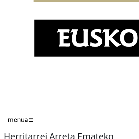
menua
Herritarrei Arreta Emateko