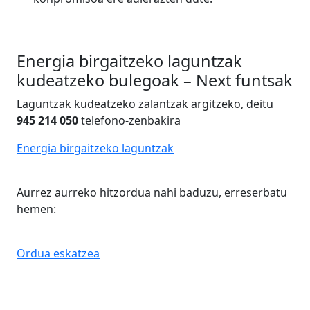
Energia birgaitzeko laguntzak
kudeatzeko bulegoak – Next funtsak
Laguntzak kudeatzeko zalantzak argitzeko, deitu
945
214
050
telefono-zenbakira
Energia birgaitzeko laguntzak
Aurrez aurreko hitzordua nahi baduzu, erreserbatu
hemen:
Ordua eskatzea