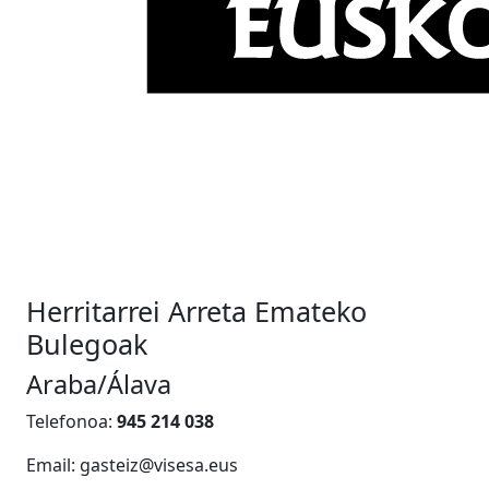
Herritarrei Arreta Emateko
Bulegoak
Araba/Álava
Telefonoa:
945 214 038
Email: gasteiz@visesa.eus