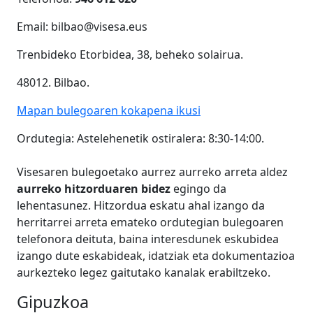
Email: bilbao@visesa.eus
Trenbideko Etorbidea, 38, beheko solairua.
48012. Bilbao.
Mapan bulegoaren kokapena ikusi
Ordutegia:
Astelehenetik ostiralera: 8:30-14:00.
Visesaren bulegoetako aurrez aurreko arreta aldez
aurreko hitzorduaren bidez
egingo da
lehentasunez. Hitzordua eskatu ahal izango da
herritarrei arreta emateko ordutegian bulegoaren
telefonora deituta, baina interesdunek eskubidea
izango dute eskabideak, idatziak eta dokumentazioa
aurkezteko legez gaitutako kanalak erabiltzeko.
Gipuzkoa