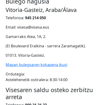
Bulego nagusia
Vitoria-Gasteiz, Araba/Álava
Telefonoa:
945 214 050
Email: visesa@visesa.eus
Gamarrako Atea, 1A, 2.
(El Boulevard Eraikina - sarrera Zaramagatik).
01013. Vitoria-Gasteiz.
Mapan bulegoaren kokapena ikusi
Ordutegia:
Astelehenetik ostiralera: 8:30-14:00
Visesaren saldu osteko zerbitzu
arreta
Telefonoa:
900 21 21 23