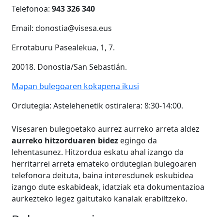
Tel
e
fonoa
:
943 326 340
Email: donostia@visesa.eus
Errotaburu Pasealekua, 1, 7.
20018. Donostia/San Sebastián.
Mapan bulegoaren kokapena ikusi
Ordutegia:
Astelehenetik ostiralera: 8:30-14:00.
Visesaren bulegoetako aurrez aurreko arreta aldez
aurreko hitzorduaren bidez
egingo da
lehentasunez. Hitzordua eskatu ahal izango da
herritarrei arreta emateko ordutegian bulegoaren
telefonora deituta, baina interesdunek eskubidea
izango dute eskabideak, idatziak eta dokumentazioa
aurkezteko legez gaitutako kanalak erabiltzeko.