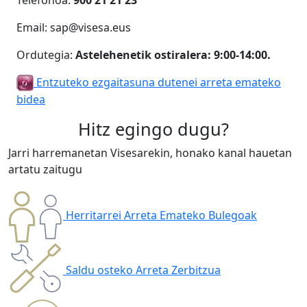
Email: sap@visesa.eus
Ordutegia:
Astelehenetik ostiralera: 9:00-14:00.
Entzuteko ezgaitasuna dutenei arreta emateko
bidea
Hitz egingo dugu?
Jarri harremanetan Visesarekin, honako kanal hauetan
artatu zaitugu
Herritarrei Arreta Emateko Bulegoak
Saldu osteko Arreta Zerbitzua