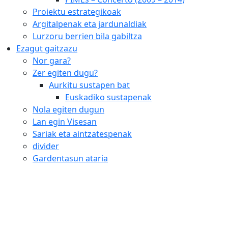
Proiektu estrategikoak
Argitalpenak eta jardunaldiak
Lurzoru berrien bila gabiltza
Ezagut gaitzazu
Nor gara?
Zer egiten dugu?
Aurkitu sustapen bat
Euskadiko sustapenak
Nola egiten dugun
Lan egin Visesan
Sariak eta aintzatespenak
divider
Gardentasun ataria