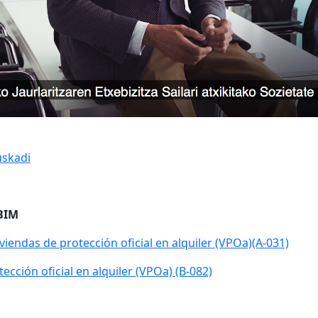
uskadi
 BIM
iviendas de protección oficial en alquiler (VPOa)(A-031)
ección oficial en alquiler (VPOa) (B-082)