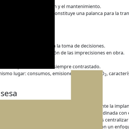
ión, y simplifica la gestión y el mantenimiento.
 fomento del uso del BIM constituye una palanca para la tr
rativo mayor agilidad para la toma de decisiones.
es, colisiones y reducción de las imprecisiones en obra.
tivas.
ble, siempre actualizado, siempre contrastado.
 mismo lugar: consumos, emisiones, huella de CO
, caracter
2
isesa
e digitalización de su proceso productivo mediante la impl
es de vivienda pública, siempre de manera coordinada con 
 de Vivienda del Gobierno Vasco. El objetivo es centralizar
mación digital creado por todos sus agentes con un enfoqu