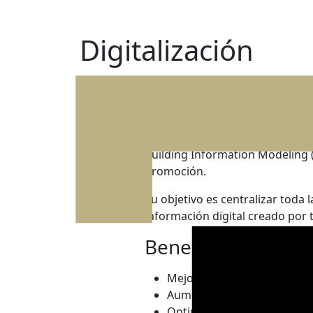
Digitalización
BIM
¿Qué es?
Building Information Modeling (
promoción.
Su objetivo es centralizar toda 
información digital creado por 
Beneficios
Mejorar la productividad y l
Aumentar la calidad y la sost
Optimizar la coordinación y