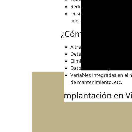
Reducir los costes de ejecuc
Desde la esfera pública, el
liderazgo “de arriba abajo”.
¿Cómo?
A través del trabajo colabo
Detención temprana de error
Eliminación de tareas repeti
Dato único, siempre accesi
Variables integradas en el
de mantenimiento, etc.
Implantación en V
Visesa ha iniciado el proceso d
en la gestión de sus promocion
son Alokabide y el Departamento
proyecto en un modelo de infor