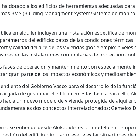
 ha dotado a los edificios de herramientas adecuadas para
temas BMS (Building Managment System/Sistema de monitori
lica en alquiler incluyen una instalación específica de mo
s parámetros del edificio: datos de las condiciones térmica
rt y calidad del aire de las viviendas (por ejemplo: niveles
ores en las instalaciones comunitarias de protección contr
o, las fases de operación y mantenimiento son especialmente
trar gran parte de los impactos económicos y medioambien
endiente del Gobierno Vasco para el desarrollo de la función
 encargada de gestionar el edificio en estas fases. Para ello,
o hacia un nuevo modelo de vivienda protegida de alquiler s
n fundamentales dos conceptos interrelacionados: Gemelos Di
 como se entiende desde Alokabide, es un modelo en tiempo r
gestión del edificio, simular, prever y evitar situaciones de