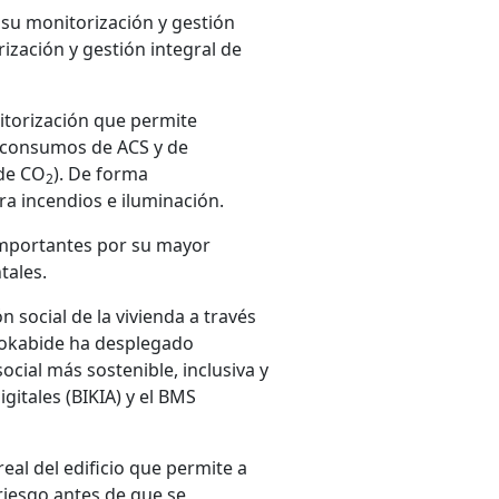
 su monitorización y gestión
zación y gestión integral de
nitorización que permite
s, consumos de ACS y de
 de CO
). De forma
2
a incendios e iluminación.
 importantes por su mayor
tales.
 social de la vivienda a través
 Alokabide ha desplegado
ocial más sostenible, inclusiva y
gitales (BIKIA) y el BMS
eal del edificio que permite a
 riesgo antes de que se