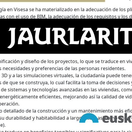
ía en Visesa se ha materializado en la adecuación de los pl
as con el uso de BIM, la adecuación de los requisitos y los
e las herramientas digitales necesarias para asegurar un fl
ón de esta metodología para Visesa son los anteriormente 
la metodología BIM en las personas usuarias finales de la vi
, los beneficios son numerosos:
ficación y diseño de los proyectos, lo que se traduce en vi
s necesidades y preferencias de las personas residentes.
n 3D y a las simulaciones virtuales, la ciudadanía puede tener
 de que se construya, lo cual facilita la toma de decisiones
 de sistemas y tecnologías avanzadas en las viviendas, com
energéticamente eficientes, mejorando así la calidad de vid
peración.
detallado de la construcción y un mantenimiento más eficie
su durabilidad y habitabilidad a largo plazo, así como ahor
e).