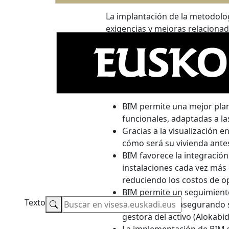
La implantación de la metodolog
exigencias y mejoras relacionad
mismo sentido, y el despliegue d
Los beneficios de la implantaci
relativo al impacto del uso de 
gestora pública de los edificios
BIM permite una mejor plani
funcionales, adaptadas a la
Gracias a la visualización e
cómo será su vivienda antes
BIM favorece la integración
instalaciones cada vez más 
reduciendo los costos de o
BIM permite un seguimiento 
Texto
de la vivienda, asegurando 
gestora del activo (Alokabid