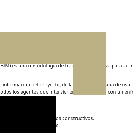
BIM) es una metodología de trabajo colaborativa para la cr
la información del proyecto, de la obra y de la etapa de uso 
todos los agentes que intervienen en el proceso con un enf
a eficiencia de los procesos constructivos.
enibilidad de los edificios.
 la toma de decisiones.