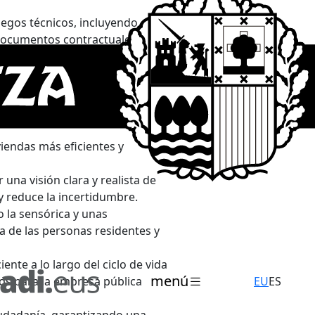
iegos técnicos, incluyendo
 documentos contractuales en el
ujo de trabajo eficiente.
mencionados. Por su parte, en lo
vienda, y en Alokabide como
viendas más eficientes y
 una visión clara y realista de
 y reduce la incertidumbre.
o la sensórica y unas
a de las personas residentes y
nte a lo largo del ciclo de vida
menú
ros para la empresa pública
EU
ES