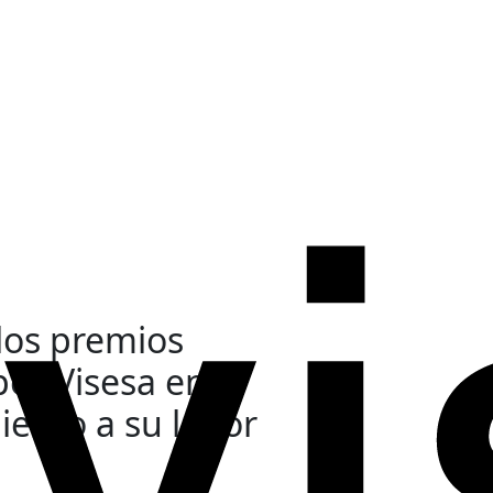
los premios
por Visesa en
iento a su labor