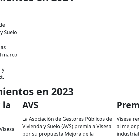
 de
 y Suelo
das
el marco
 y
t.
ientos en 2023
 la
AVS
Prem
La Asociación de Gestores Públicos de
Visesa re
Vivienda y Suelo (AVS) premia a Visesa
al mejor 
Visesa
por su propuesta Mejora de la
industria