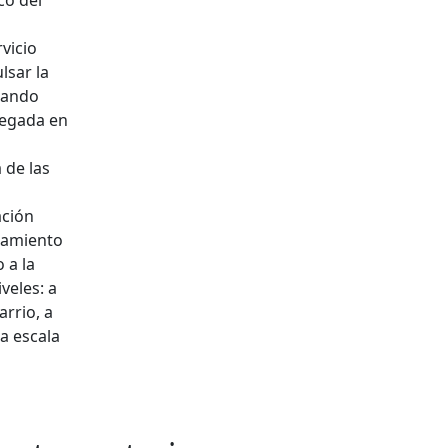
vicio
lsar la
tuando
egada en
 de las
ación
camiento
 a la
veles: a
arrio, a
 a escala