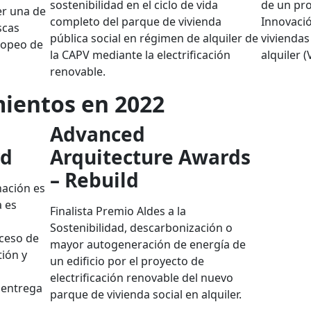
sostenibilidad en el ciclo de vida
de un pr
er una de
completo del parque de vivienda
Innovació
scas
pública social en régimen de alquiler de
viviendas
ropeo de
la CAPV mediante la electrificación
alquiler 
renovable.
ientos en 2022
Advanced
rd
Arquitecture Awards
– Rebuild
nación es
a es
Finalista Premio Aldes a la
Sostenibilidad, descarbonización o
ceso de
mayor autogeneración de energía de
tión y
un edificio por el proyecto de
electrificación renovable del nuevo
a entrega
parque de vivienda social en alquiler.