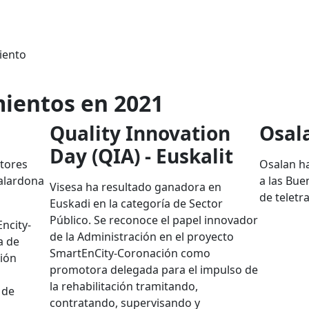
iento
ientos en 2021
Quality Innovation
Osal
Day (QIA) - Euskalit
stores
Osalan h
galardona
a las Bue
Visesa ha resultado ganadora en
de teletr
Euskadi en la categoría de Sector
Público. Se reconoce el papel innovador
ncity-
de la Administración en el proyecto
a de
SmartEnCity-Coronación como
ción
promotora delegada para el impulso de
la rehabilitación tramitando,
 de
contratando, supervisando y
a