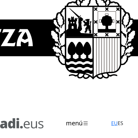
menú
EU
ES