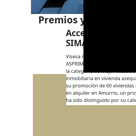
Premios y reconocim
Accesit ASPRIMA
SIMA 2026
Visesa reconocida en los Prem
ASPRIMA-SIMA 2026 con un acc
la categoría de mejor actuaci
inmobiliaria en vivienda asequ
su promoción de 60 viviendas 
en alquiler en Amurrio, un pr
ha sido distinguido por su cal
arquitectónica, sostenibilidad,
adecuación al alquiler público 
impacto social.