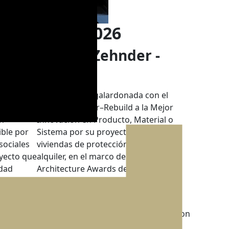
ientos en 2026
-
Premio Zehnder -
Rebuild
ios
Visesa ha sido galardonada con el
ésit en
Premio Zehnder–Rebuild a la Mejor
ón
Innovación en Producto, Material o
ible por
Sistema por su proyecto de 36
sociales
viviendas de protección oficial en
oyecto que
alquiler, en el marco de los Advanced
idad
Architecture Awards del congreso
Rebuild.
e
Este reconocimiento pone en valor el
compromiso de la sociedad pública con
una construcción más eficiente,