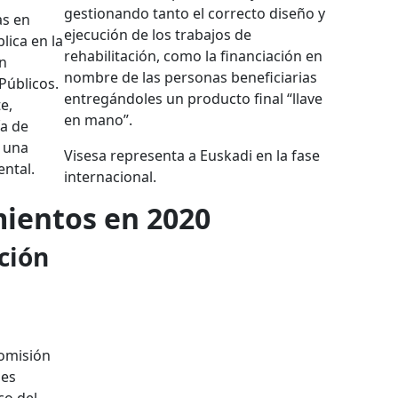
gestionando tanto el correcto diseño y
as en
ejecución de los trabajos de
lica en la
rehabilitación, como la financiación en
ón
nombre de las personas beneficiarias
Públicos.
entregándoles un producto final “llave
e,
en mano”.
ía de
 una
Visesa representa a Euskadi en la fase
ntal.
internacional.
ientos en 2020
ción
Comisión
nes
co del