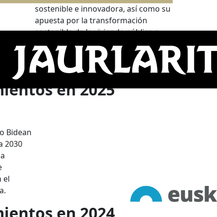
sostenible e innovadora, así como su
apuesta por la transformación
sostenible de la vivienda pública a
través del uso de la industrialización
como palanca de cambio del sector de
la construcción.
ientos en 2025
to Bidean
a 2030
la
e
 el
a.
ientos en 2024